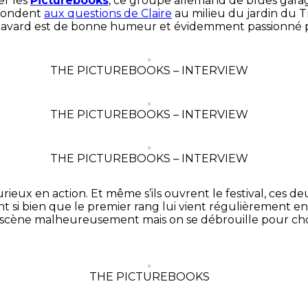
er les
Picturebooks
, ce groupe allemand de blues garag
épondent
aux questions de Claire
au milieu du jardin du Tr
bavard est de bonne humeur et évidemment passionné par 
THE PICTUREBOOKS – INTERVIEW
THE PICTUREBOOKS – INTERVIEW
THE PICTUREBOOKS – INTERVIEW
rieux en action. Et même s’ils ouvrent le festival, ces d
nt si bien que le premier rang lui vient régulièrement e
 scène malheureusement mais on se débrouille pour chop
THE PICTUREBOOKS