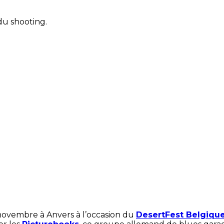
du shooting.
novembre à Anvers à l’occasion du
DesertFest Belgiqu