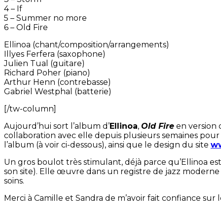
4 – If
5 – Summer no more
6 – Old Fire
Ellinoa (chant/composition/arrangements)
Illyes Ferfera (saxophone)
Julien Tual (guitare)
Richard Poher (piano)
Arthur Henn (contrebasse)
Gabriel Westphal (batterie)
[/tw-column]
Aujourd’hui sort l’album d’
Ellinoa
,
Old Fire
en version 
collaboration avec elle depuis plusieurs semaines pour 
l’album (à voir ci-dessous), ainsi que le design du site
ww
Un gros boulot très stimulant, déjà parce qu’Ellinoa es
son site). Elle œuvre dans un registre de jazz moderne
soins.
Merci à Camille et Sandra de m’avoir fait confiance sur l