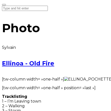
Photo
Sylvain
Ellinoa - Old Fire
[tw-column width= »one-half »]
[tw-column width= »one-half » position= »last »]
Tracklisting
1 – I’m Leaving town
2 – Walking
3 – Storm