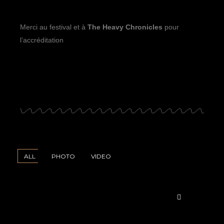
Merci au festival et à
The Heavy Chronicles
pour
l’accréditation
ALL
PHOTO
VIDEO
Mejiro
ppe
Hellfest
"Like
ez
Pelegrin
2024
Clockwork"
est
p