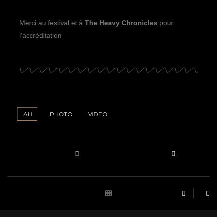
Merci au festival et à
The Heavy Chronicles
pour
l’accréditation
ALL
PHOTO
VIDEO
Ophelia
Rebirth
Philippe
Shades
rin
// Live
Maniez
"Witchcraft"