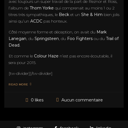
avec toujours un super travail de la part de Reznor et Ross,
l’album de
Thom Yorke
qui comprenait au moins 1 ou 2
titres très sympathiques, le
Beck
et un
She & Him
bien jolis
ainsi qu’un
ACDC
pas honteux.
Côté moyenne forme et déception, on avait du
Mark
Lanegan
, du
Springsteen
, du
Foo Fighters
ou du
Trail of
Dead.
Et comme le
Colour Haze
n’est pas encore écoutable, il
sera pour 2015.
[tw-divider][/tw-divider]
READ MORE
Aucun commentaire
0 likes