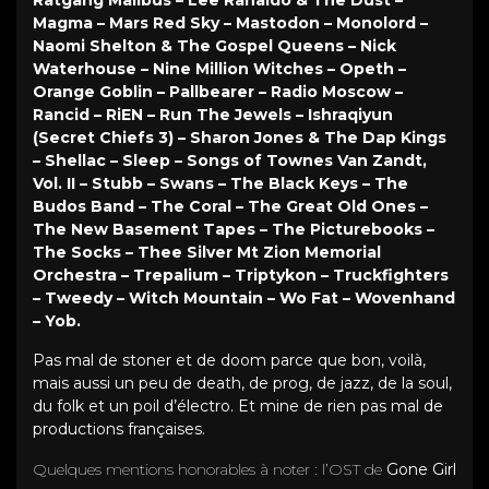
Magma – Mars Red Sky – Mastodon – Monolord –
Naomi Shelton & The Gospel Queens – Nick
Waterhouse – Nine Million Witches – Opeth –
Orange Goblin – Pallbearer – Radio Moscow –
Rancid – RiEN – Run The Jewels – Ishraqiyun
(Secret Chiefs 3) – Sharon Jones & The Dap Kings
– Shellac – Sleep – Songs of Townes Van Zandt,
Vol. II – Stubb – Swans – The Black Keys – The
Budos Band – The Coral – The Great Old Ones –
The New Basement Tapes – The Picturebooks –
The Socks – Thee Silver Mt Zion Memorial
Orchestra – Trepalium – Triptykon – Truckfighters
– Tweedy – Witch Mountain – Wo Fat – Wovenhand
– Yob.
Pas mal de stoner et de doom parce que bon, voilà,
mais aussi un peu de death, de prog, de jazz, de la soul,
du folk et un poil d’électro. Et mine de rien pas mal de
productions françaises.
Quelques mentions honorables à noter : l’OST de
Gone Girl