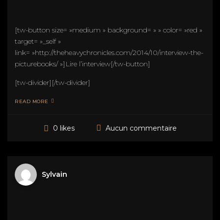
[tw-button size= »medium » background= » » color= »red »
target= »_self »
link= »http://theheavychronicles.com/2014/10/interview-the-
picturebooks/ »]Lire l’interview[/tw-button]
[tw-divider][/tw-divider]
READ MORE
Aucun commentaire
0 likes
Sylvain