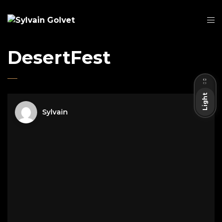
DesertFest
Dark
Light
Sylvain