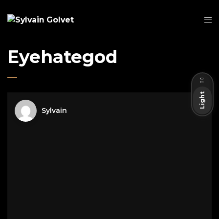
Eyehategod
Dark
Light
Sylvain