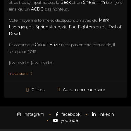
titres très sympathiques, le
Beck
et un
She & Him
bien jolis
ainsi qu’un
ACDC
pas honteux.
Côté moyenne forme et déception, on avait du
Mark
Lanegan
, du
Springsteen
, du
Foo Fighters
ou du
Trail of
Dead.
Et comme le
Colour Haze
n’est pas encore écoutable, il
sera pour 2015.
[tw-divider][/tw-divider]
READ MORE
Aucun commentaire
0 likes
instagram
facebook
linkedin
youtube