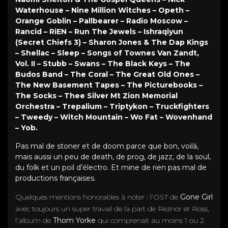
Waterhouse – Nine Million Witches – Opeth –
Orange Goblin – Pallbearer – Radio Moscow –
Rancid – RiEN – Run The Jewels – Ishraqiyun
(Secret Chiefs 3) – Sharon Jones & The Dap Kings
– Shellac – Sleep – Songs of Townes Van Zandt,
Vol. II – Stubb – Swans – The Black Keys – The
Budos Band – The Coral – The Great Old Ones –
The New Basement Tapes – The Picturebooks –
The Socks – Thee Silver Mt Zion Memorial
Orchestra – Trepalium – Triptykon – Truckfighters
– Tweedy – Witch Mountain – Wo Fat – Wovenhand
– Yob.
Pas mal de stoner et de doom parce que bon, voilà,
mais aussi un peu de death, de prog, de jazz, de la soul,
du folk et un poil d’électro. Et mine de rien pas mal de
productions françaises.
Quelques mentions honorables à noter : l’OST de
Gone Girl
avec toujours un super travail de la part de Reznor et Ross,
l’album de
Thom Yorke
qui comprenait au moins 1 ou 2