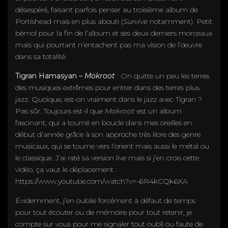
désespéré, faisant parfois penser au troisième album de
Portishead mais en plus abouti (
Survive
notamment). Petit
bémol pour la fin de l’album et ses deux derniers morceaux
mais qui pourtant n’entachent pas ma vision de l’œuvre
dans sa totalité.
Tigran Hamasyan –
Mokroot
: On quitte un peu les terres
des musiques extrêmes pour entrer dans des terres plus
jazz. Quoique, est-on vraiment dans le jazz avec Tigran ?
Pas sûr. Toujours est-il que
Mokroot
est un album
fascinant, qui a tourné en boucle dans mes oreilles en
début d’année grâce à son approche très libre des genre
musicaux, qui se tourne vers l’orient mais aussi le métal ou
le classique. J’ai raté sa version live mais si j’en crois cette
vidéo, ça vaut le déplacement :
https://www.youtube.com/watch?v=-6R4kCQk6XA
Évidemment, j’en oublie forcément à défaut de temps
pour tout écouter ou de mémoire pour tout retenir,
je
compte sur vous pour me signaler tout oubli ou faute de