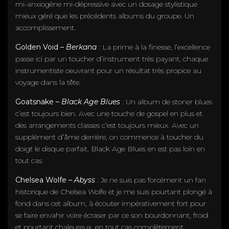
mi-anxiogène mi-dépressive avec un dosage stylistique
mieux géré que les précédents albums du groupe. Un
accomplissement.
Golden Void –
Berkana
: La prime à la finesse, l’excellence
passe ici par un toucher d’instrument très payant, chaque
instrumentiste oeuvrant pour un résultat très propice au
voyage dans la tête.
Goatsnake –
Black Age Blues
: Un album de stoner blues
c’est toujours bien. Avec une touche de gospel en plus et
des arrangements classes c’est toujours mieux. Avec un
supplément d’âme derrière, on commence à toucher du
doigt le disque parfait. Black Age Blues en est pas loin en
tout cas.
Chelsea Wolfe –
Abyss
: Je ne suis pas forcément un fan
historique de Chelsea Wolfe et je me suis pourtant plongé à
fond dans cet album, à écouter impérativement fort pour
se faire envahir voire écraser par ce son bourdonnant, froid
et pourtant chaleureux, en tout cas complètement