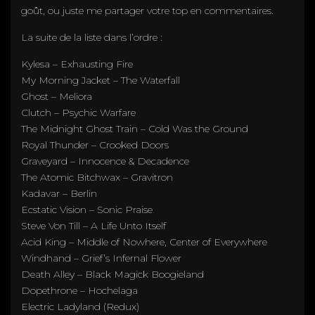
goût, ou juste me partager votre top en commentaires.
La suite de la liste dans l’ordre :
Kylesa – Exhausting Fire
My Morning Jacket – The Waterfall
Ghost – Meliora
Clutch – Psychic Warfare
The Midnight Ghost Train – Cold Was the Ground
Royal Thunder – Crooked Doors
Graveyard – Innocence & Decadence
The Atomic Bitchwax – Gravitron
Kadavar – Berlin
Ecstatic Vision – Sonic Praise
Steve Von Till – A Life Unto Itself
Acid King – Middle of Nowhere, Center of Everywhere
Windhand – Grief’s Infernal Flower
Death Alley – Black Magick Boogieland
Dopethrone – Hochelaga
Electric Ladyland (Redux)