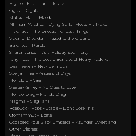
High on Fire – Luminiferous
Cigale – Cigale
Mutoid Man – Bleeder
All Them Witches – Dying Surfer Meets His Maker
Intronaut – The Direction of Last Things
Vision of Disorder – Razed to the Ground
Baroness – Purple
Sharon Jones – It’s a Holiday Soul Party
Tony Reed – The Lost Chronicles of Heavy Rock vol. 1
Deafheaven – New Bermuda
Spelljammer – Ancient of Days
Monolord – Vaenir
Sleater-Kinney – No Cities to Love
Mondo Drag – Mondo Drag
Magma – Slag Tanz
Roebuck « Pops » Staple – Don’t Lose This
Ufomammut – Ecate
Godspeed You! Black Emperor
– ‘Asunder, Sweet and
Other Distress ‘