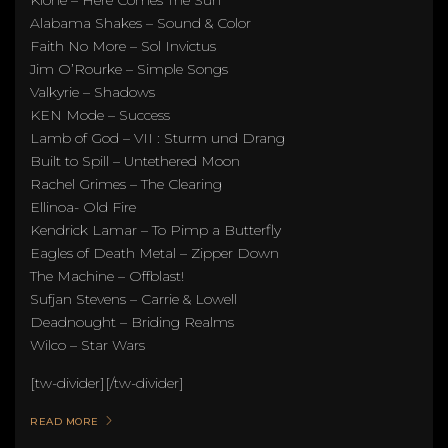
Klone – Here Comes The Sun
Alabama Shakes – Sound & Color
Faith No More – Sol Invictus
Jim O’Rourke – Simple Songs
Valkyrie – Shadows
KEN Mode – Success
Lamb of God – VII : Sturm und Drang
Built to Spill – Untethered Moon
Rachel Grimes – The Clearing
Ellinoa- Old Fire
Kendrick Lamar – To Pimp a Butterfly
Eagles of Death Metal – Zipper Down
The Machine – Offblast!
Sufjan Stevens – Carrie & Lowell
Deadnought – Briding Realms
Wilco – Star Wars
[tw-divider][/tw-divider]
READ MORE