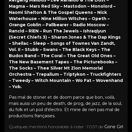
Magma – Mars Red Sky – Mastodon – Monolord –
Naomi Shelton & The Gospel Queens – Nick
Waterhouse – Nine Million Witches – Opeth –
Orange Goblin – Pallbearer – Radio Moscow –
Rancid – RiEN – Run The Jewels – Ishraqiyun
(Secret Chiefs 3) – Sharon Jones & The Dap Kings
– Shellac – Sleep – Songs of Townes Van Zandt,
Vol. II – Stubb – Swans – The Black Keys – The
Budos Band – The Coral – The Great Old Ones –
The New Basement Tapes – The Picturebooks –
The Socks – Thee Silver Mt Zion Memorial
Orchestra – Trepalium – Triptykon – Truckfighters
– Tweedy – Witch Mountain – Wo Fat – Wovenhand
– Yob.
Pas mal de stoner et de doom parce que bon, voilà,
mais aussi un peu de death, de prog, de jazz, de la soul,
du folk et un poil d’électro. Et mine de rien pas mal de
productions françaises.
Quelques mentions honorables à noter : l’OST de
Gone Girl