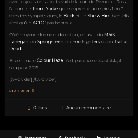
avec toujours un super travail de la part de Reznor et Ross,
l’album de
Thom Yorke
qui comprenait au moins 1 ou 2
titres très sympathiques, le
Beck
et un
She & Him
bien jolis
ainsi qu’un
ACDC
pas honteux.
Côté moyenne forme et déception, on avait du
Mark
Lanegan
, du
Springsteen
, du
Foo Fighters
ou du
Trail of
Dead.
Et comme le
Colour Haze
n’est pas encore écoutable, il
sera pour 2015.
[tw-divider][/tw-divider]
READ MORE
Aucun commentaire
0 likes