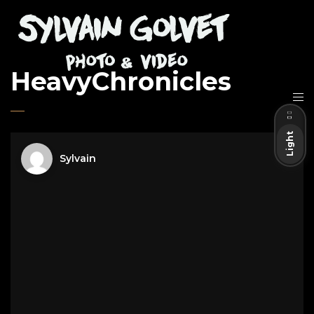
HeavyChronicles
Dark
Light
Sylvain