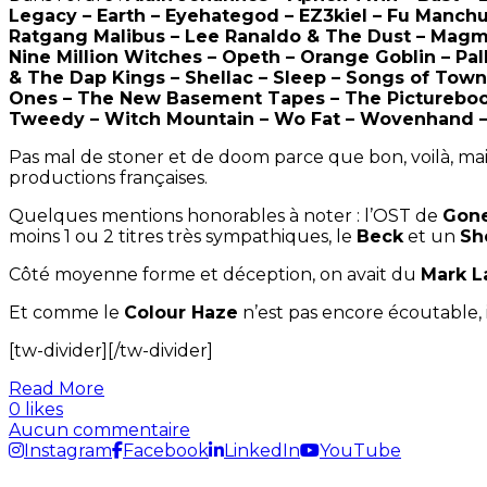
Legacy – Earth – Eyehategod – EZ3kiel – Fu Manchu 
Ratgang Malibus – Lee Ranaldo & The Dust – Magm
Nine Million Witches – Opeth – Orange Goblin – Pal
& The Dap Kings – Shellac – Sleep – Songs of Town
Ones – The New Basement Tapes – The Picturebooks
Tweedy – Witch Mountain – Wo Fat – Wovenhand –
Pas mal de stoner et de doom parce que bon, voilà, mais 
productions françaises.
Quelques mentions honorables à noter : l’OST de
Gone
moins 1 ou 2 titres très sympathiques, le
Beck
et un
Sh
Côté moyenne forme et déception, on avait du
Mark L
Et comme le
Colour Haze
n’est pas encore écoutable, i
[tw-divider][/tw-divider]
Read More
0 likes
Aucun commentaire
Instagram
Facebook
LinkedIn
YouTube