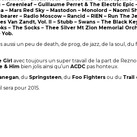
– Greenleaf – Guillaume Perret & The Electric Epic
a – Mars Red Sky – Mastodon – Monolord – Naomi S
lbearer – Radio Moscow – Rancid – RiEN – Run The Je
es Van Zandt, Vol. II – Stubb – Swans – The Black K
 – The Socks – Thee Silver Mt Zion Memorial Orches
 Yob.
aussi un peu de death, de prog, de jazz, de la soul, du f
 Girl
avec toujours un super travail de la part de Reznor
e & Him
bien jolis ainsi qu’un
ACDC
pas honteux.
anegan
, du
Springsteen
, du
Foo Fighters
ou du
Trail
l sera pour 2015.