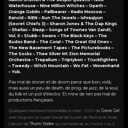
Waterhouse – Nine Million Witches – Opeth –
Orange Goblin – Pallbearer – Radio Moscow –
Rancid – RiEN – Run The Jewels – Ishraqiyun
(Secret Chiefs 3) – Sharon Jones & The Dap Kings
– Shellac – Sleep – Songs of Townes Van Zandt,
Vol. II – Stubb – Swans – The Black Keys – The
Budos Band – The Coral – The Great Old Ones –
The New Basement Tapes – The Picturebooks –
The Socks – Thee Silver Mt Zion Memorial
Orchestra – Trepalium – Triptykon – Truckfighters
– Tweedy – Witch Mountain – Wo Fat – Wovenhand
– Yob.
Pas mal de stoner et de doom parce que bon, voilà,
mais aussi un peu de death, de prog, de jazz, de la soul,
du folk et un poil d’électro. Et mine de rien pas mal de
productions françaises.
Quelques mentions honorables à noter : l’OST de
Gone Girl
avec toujours un super travail de la part de Reznor et Ross,
l’album de
Thom Yorke
qui comprenait au moins 1 ou 2