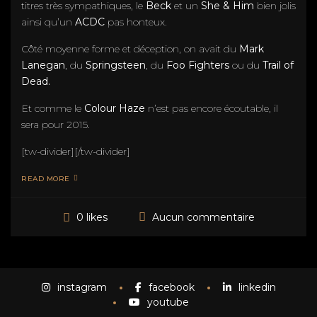
titres très sympathiques, le
Beck
et un
She & Him
bien jolis
ainsi qu’un
ACDC
pas honteux.
Côté moyenne forme et déception, on avait du
Mark
Lanegan
, du
Springsteen
, du
Foo Fighters
ou du
Trail of
Dead.
Et comme le
Colour Haze
n’est pas encore écoutable, il
sera pour 2015.
[tw-divider][/tw-divider]
READ MORE
Aucun commentaire
0 likes
instagram
facebook
linkedin
youtube