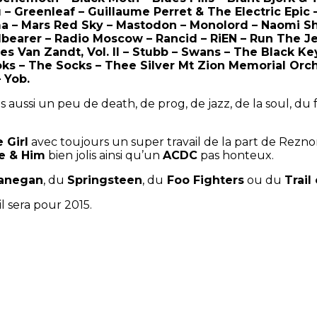
– Greenleaf – Guillaume Perret & The Electric Epic
a – Mars Red Sky – Mastodon – Monolord – Naomi S
lbearer – Radio Moscow – Rancid – RiEN – Run The Je
es Van Zandt, Vol. II – Stubb – Swans – The Black K
 – The Socks – Thee Silver Mt Zion Memorial Orches
 Yob.
aussi un peu de death, de prog, de jazz, de la soul, du f
 Girl
avec toujours un super travail de la part de Reznor
e & Him
bien jolis ainsi qu’un
ACDC
pas honteux.
anegan
, du
Springsteen
, du
Foo Fighters
ou du
Trail
l sera pour 2015.