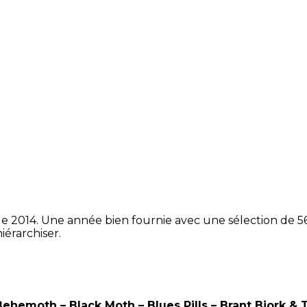
 de 2014. Une année bien fournie avec une sélection de 
iérarchiser.
Behemoth – Black Moth – Blues Pills – Brant Bjork &