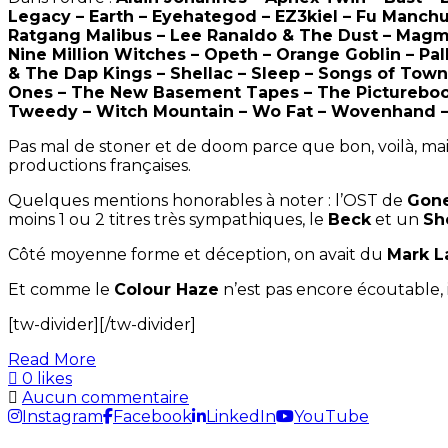
Legacy – Earth – Eyehategod – EZ3kiel – Fu Manchu 
Ratgang Malibus – Lee Ranaldo & The Dust – Magm
Nine Million Witches – Opeth – Orange Goblin – Pal
& The Dap Kings – Shellac – Sleep – Songs of Town
Ones – The New Basement Tapes – The Picturebooks
Tweedy – Witch Mountain – Wo Fat – Wovenhand –
Pas mal de stoner et de doom parce que bon, voilà, mais 
productions françaises.
Quelques mentions honorables à noter : l’OST de
Gone
moins 1 ou 2 titres très sympathiques, le
Beck
et un
Sh
Côté moyenne forme et déception, on avait du
Mark L
Et comme le
Colour Haze
n’est pas encore écoutable, i
[tw-divider][/tw-divider]
Read More
0 likes
Aucun commentaire
Instagram
Facebook
LinkedIn
YouTube