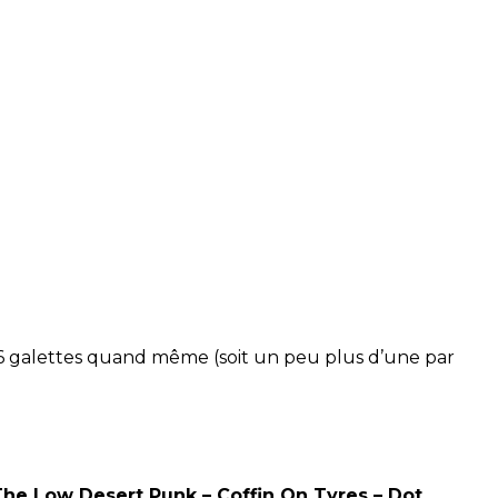
56 galettes quand même (soit un peu plus d’une par
 The Low Desert Punk – Coffin On Tyres – Dot